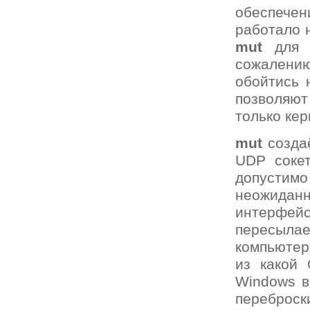
обеспечен
работало 
mut
для L
сожалени
обойтись 
позволяю
только ке
mut
созда
UDP сокет
допустимо
неожидан
интерфейс
пересылае
компьютер
из какой 
Windows 
переброск