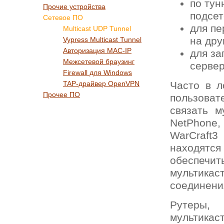
по тун
Прочие устройства
подсе
Сетевое ПО
для пе
Multicast UDP Tunnel
на дру
Vypress Multicast Tunnel
Авторизация MAC-IP
для за
Межсетевой браузинг
серве
Firewall для Windows
TAP-драйвер OpenVPN
Часто в л
Прочее ПО
пользоват
связать м
NetPhone, 
WarCraft3
находятс
обеспеч
мультикас
соединени
Рутеры, 
мультикас