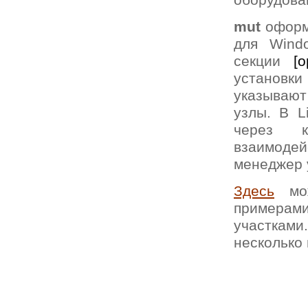
оборудова
mut
оформл
для Wind
секции
[o
установк
указываю
узлы. В L
через к
взаимоде
менеджер 
Здесь
мож
примерам
участкам
несколько