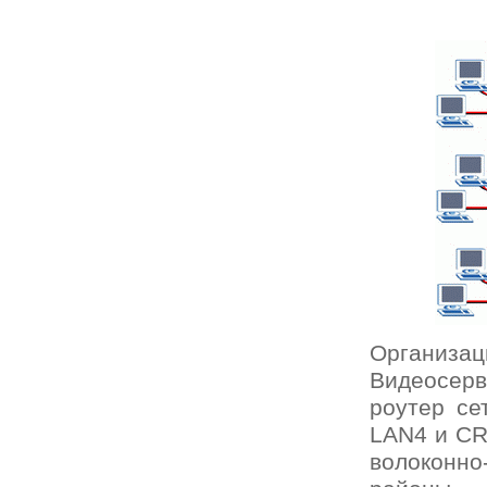
Организ
Видеосерв
роутер се
LAN4 и CR
волоконн