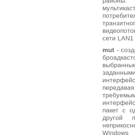
районы
мультика
потреби
транзитно
видеопото
сети LAN1
mut
- созд
броадкас
выбранны
заданными 
интерфей
передава
требуемы
интерфейс
пакет с о
другой 
неприкос
Windows 