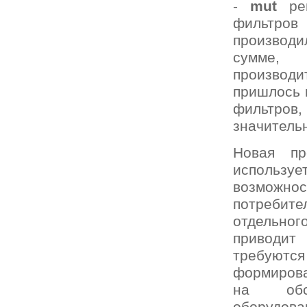
-
mut
реш
фильтро
производи
сумме, 
производ
пришлось 
фильтров
значитель
Новая пр
используе
возможно
потребите
отдельног
приводит 
требуют
формирова
на обсл