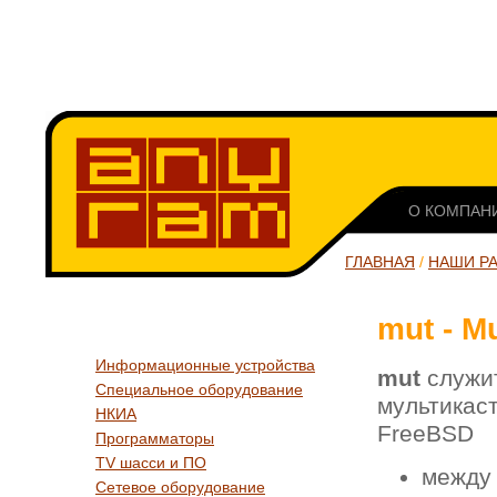
О КОМПАН
ГЛАВНАЯ
/
НАШИ Р
mut - M
Информационные устройства
mut
служит
Специальное оборудование
мультикас
НКИА
FreeBSD
Программаторы
TV шасси и ПО
между
Сетевое оборудование