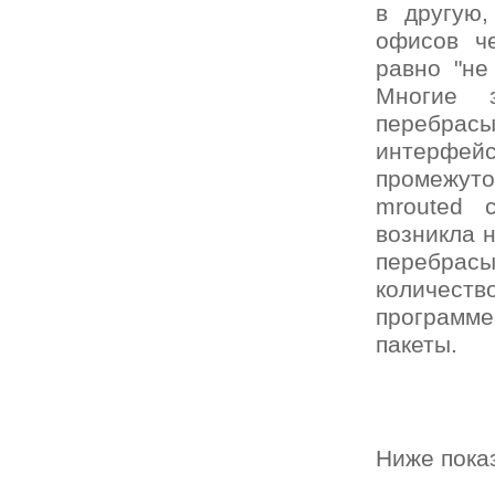
в другую,
офисов ч
равно "не
Многие з
перебрасы
интерфей
промежуто
mrouted 
возникла 
перебрасы
количеств
программе
пакеты.
Ниже пока